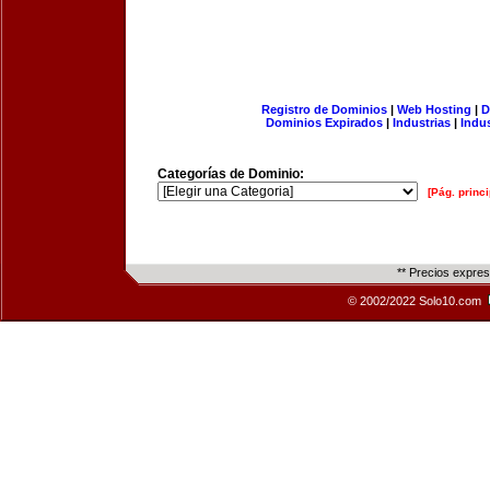
Registro de Dominios
|
Web Hosting
|
D
Dominios Expirados
|
Industrias
|
Indu
Categorías de Dominio:
[Pág. princi
** Precios expre
© 2002/2022 Solo10.com