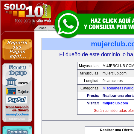
mujerclub.
El dueño de este dominio lo ha
Mayusculas:
MUJERCLUB.CO
Minusculas:
mujerclub.com
Longitud:
9 caracteres
Categorias:
Miscelaneas (vario
Precio:
Realizar una ofert
Visitar!
mujerclub.com
Serán consideradas ofer
Realizar una Oferta