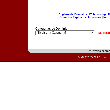
Registro de Dominios
|
Web Hosting
|
D
Dominios Expirados
|
Industrias
|
Indu
Categorías de Dominio:
[Pág. princi
** Precios expre
© 2002/2022 Solo10.com