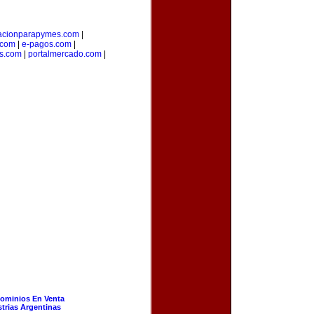
acionparapymes.com
|
.com
|
e-pagos.com
|
os.com
|
portalmercado.com
|
ominios En Venta
strias Argentinas