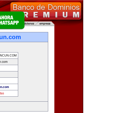
cun.com
ANCUN.COM
n.com
un.com
tas