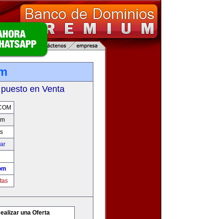
om
 puesto en Venta
COM
om
s
car
om
tas
ealizar una Oferta