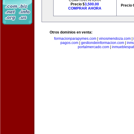
COMPRAR AHORA
Precio $
3,500.00
Precio 
COMPRAR AHORA
Otros dominios en venta:
formacionparapymes.com
|
vinosmendoza.com
|
pagos.com
|
gestiondeinformacion.com
|
inmu
portalmercado.com
|
inmueblespa