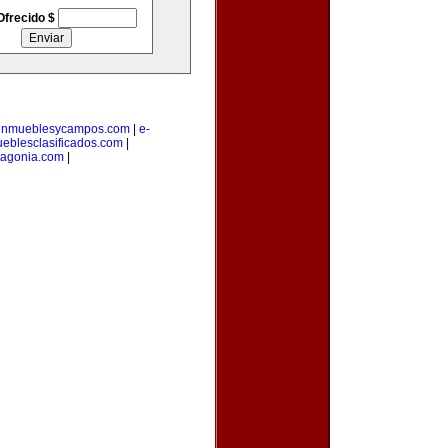
Ofrecido $
inmueblesycampos.com
|
e-
eblesclasificados.com
|
tagonia.com
|