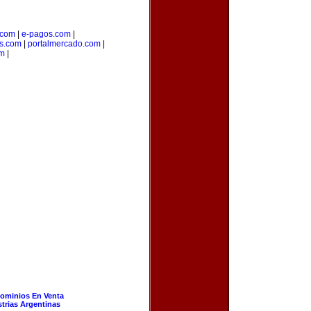
.com
|
e-pagos.com
|
os.com
|
portalmercado.com
|
om
|
ominios En Venta
strias Argentinas