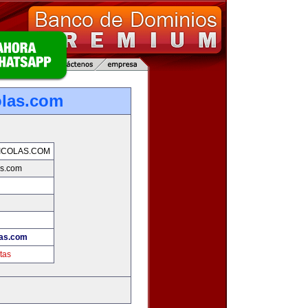
olas.com
ICOLAS.COM
as.com
las.com
tas