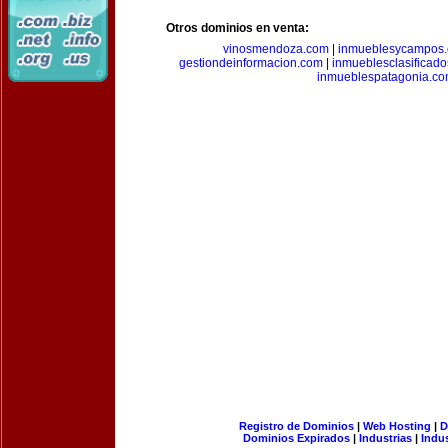
Otros dominios en venta:
vinosmendoza.com
|
inmueblesycampos
gestiondeinformacion.com
|
inmueblesclasificad
inmueblespatagonia.c
Registro de Dominios
|
Web Hosting
|
D
Dominios Expirados
|
Industrias
|
Indu