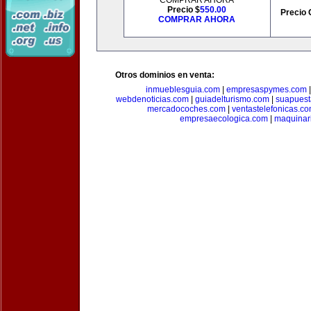
COMPRAR AHORA
Precio $
550.00
Precio 
COMPRAR AHORA
Otros dominios en venta:
inmueblesguia.com
|
empresaspymes.com
webdenoticias.com
|
guiadelturismo.com
|
suapues
mercadocoches.com
|
ventastelefonicas.c
empresaecologica.com
|
maquinar