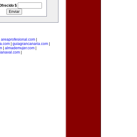
Ofrecido $
|
areaprofesional.com
|
ta.com
|
guiagrancanaria.com
|
om
|
almademujer.com
|
ianaval.com
|