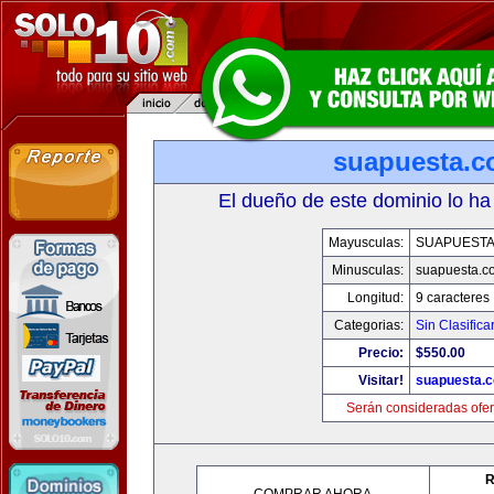
suapuesta.
El dueño de este dominio lo ha
Mayusculas:
SUAPUEST
Minusculas:
suapuesta.c
Longitud:
9 caracteres
Categorias:
Sin Clasifica
Precio:
$550.00
Visitar!
suapuesta.
Serán consideradas ofer
R