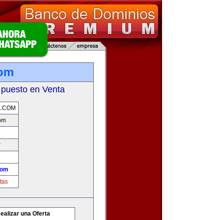
com
 puesto en Venta
A.COM
om
r
com
tas
ealizar una Oferta