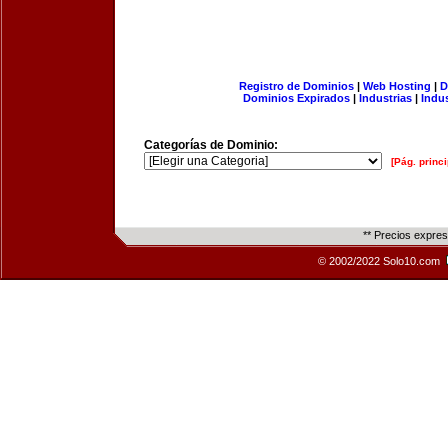
Registro de Dominios
|
Web Hosting
|
D
Dominios Expirados
|
Industrias
|
Indu
Categorías de Dominio:
[Pág. princi
** Precios expre
© 2002/2022 Solo10.com