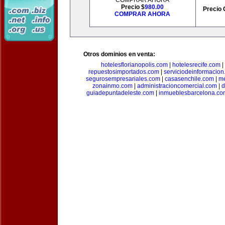
COMPRAR AHORA
Precio $
980.00
Precio 
COMPRAR AHORA
Otros dominios en venta:
hotelesflorianopolis.com
|
hotelesrecife.com
|
repuestosimportados.com
|
serviciodeinformacio
segurosempresariales.com
|
casasenchile.com
|
me
zonainmo.com
|
administracioncomercial.com
|
d
guiadepuntadeleste.com
|
inmueblesbarcelona.co