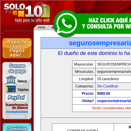
segurosempresari
El dueño de este dominio lo ha
Mayusculas:
SEGUROSEMPRESA
Minusculas:
segurosempresarial
Longitud:
20 caracteres
Categorias:
Sin Clasificar
Precio:
$980.00
Visitar!
segurosempresaria
Serán consideradas ofer
R