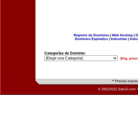
Registro de Dominios
|
Web Hosting
|
D
Dominios Expirados
|
Industrias
|
Indu
Categorías de Dominio:
[Pág. princi
** Precios expre
© 2002/2022 Solo10.com