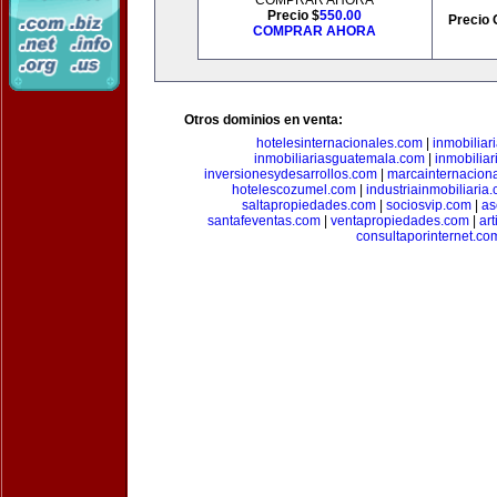
COMPRAR AHORA
Precio $
550.00
Precio 
COMPRAR AHORA
Otros dominios en venta:
hotelesinternacionales.com
|
inmobiliar
inmobiliariasguatemala.com
|
inmobiliar
inversionesydesarrollos.com
|
marcainternacion
hotelescozumel.com
|
industriainmobiliaria
saltapropiedades.com
|
sociosvip.com
|
as
santafeventas.com
|
ventapropiedades.com
|
ar
consultaporinternet.co