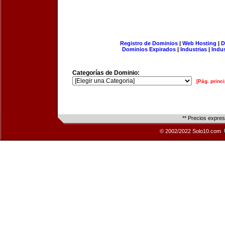
Registro de Dominios
|
Web Hosting
|
D
Dominios Expirados
|
Industrias
|
Indu
Categorías de Dominio:
[Pág. princi
** Precios expre
© 2002/2022 Solo10.com