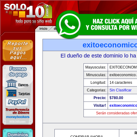
exitoeconomic
El dueño de este dominio lo ha
Mayusculas:
EXITOECONOM
Minusculas:
exitoeconomico
Longitud:
14 caracteres
Categorias:
Sin Clasificar
Precio:
$780.00
Visitar!
exitoeconomic
Serán consideradas ofer
R